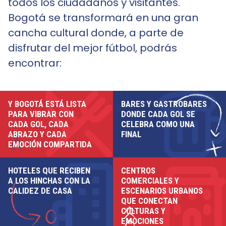
todos los ciudadanos y visitantes.
Bogotá se transformará en una gran
cancha cultural donde, a parte de
disfrutar del mejor fútbol, podrás
encontrar:
Y BOGOTÁ ESTÁ LISTA
BARES Y GASTROBARES
PARA VIBRAR CON
DONDE CADA GOL SE
CADA GOL, CADA
CELEBRA COMO UNA
ABRAZO Y CADA
FINAL
EMOCIÓN COMPARTIDA
HOTELES QUE RECIBEN
CENTROS
A LOS HINCHAS CON LA
COMERCIALES Y
CALIDEZ DE CASA
ESCENARIOS URBANOS
QUE CONECTAN
CULTURAS Y
EMOCIONES