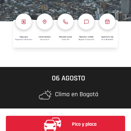
Paga aquí
Ubica servicios
Resuelve dudas
Reporta o solicita
Agenda tu cita
Pagos No Tributarios
Cerca de ti
Línea 195
Bogotá Te Escucha
En la RedCADE
06 AGOSTO
Clima en Bogotá
Pico y placa