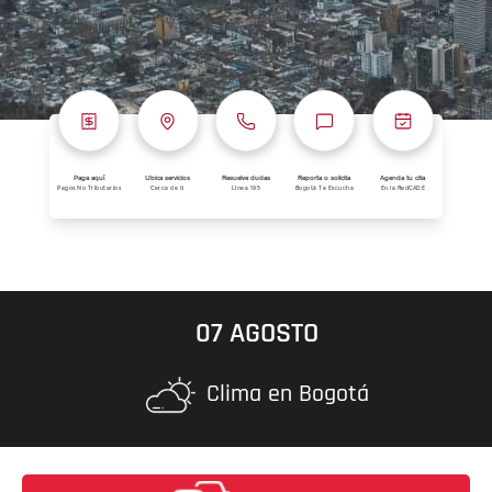
Paga aquí
Ubica servicios
Resuelve dudas
Reporta o solicita
Agenda tu cita
Pagos No Tributarios
Cerca de ti
Línea 195
Bogotá Te Escucha
En la RedCADE
07 AGOSTO
Clima en Bogotá