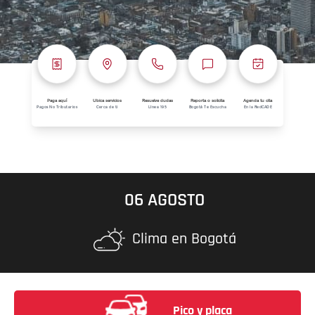
Paga aquí
Ubica servicios
Resuelve dudas
Reporta o solicita
Agenda tu cita
Pagos No Tributarios
Cerca de ti
Línea 195
Bogotá Te Escucha
En la RedCADE
06 AGOSTO
Clima en Bogotá
Pico y placa