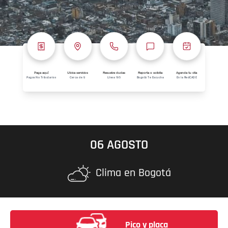
Paga aquí
Ubica servicios
Resuelve dudas
Reporta o solicita
Agenda tu cita
Pagos No Tributarios
Cerca de ti
Línea 195
Bogotá Te Escucha
En la RedCADE
06 AGOSTO
Clima en Bogotá
Pico y placa