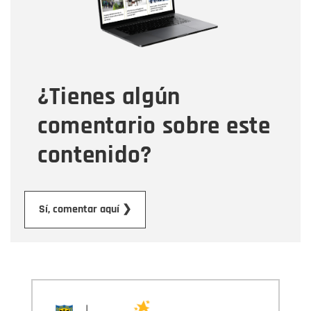
Tipo de comentario
¿Tienes algún
Mensaje
comentario sobre este
contenido?
Enviar
Sí, comentar aquí ❯