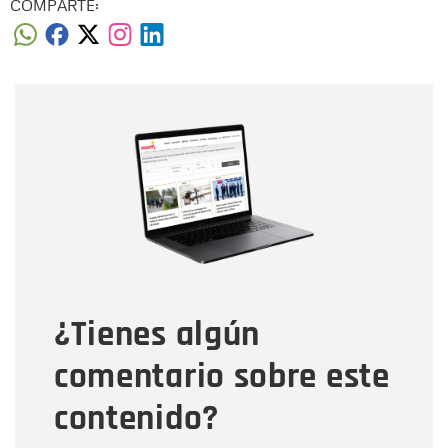
COMPARTE:
Nombre
Nombre
Correo electrónico
Tipo de comentario
¿Tienes algún
Mensaje
comentario sobre este
contenido?