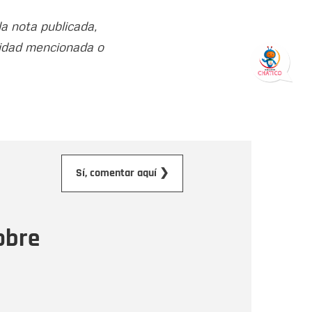
la nota publicada,
ntidad mencionada o
orreo electrónico
Sí, comentar aquí ❯
ensaje
obre