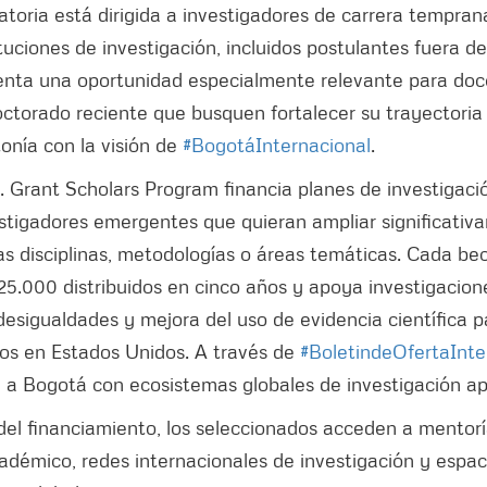
atoria está dirigida a investigadores de carrera tempran
ituciones de investigación, incluidos postulantes fuera d
enta una oportunidad especialmente relevante para doc
torado reciente que busquen fortalecer su trayectoria 
tonía con la visión de
#BogotáInternacional
.
 T. Grant Scholars Program financia planes de investigac
stigadores emergentes que quieran ampliar significativ
s disciplinas, metodologías o áreas temáticas. Cada be
.000 distribuidos en cinco años y apoya investigacion
desigualdades y mejora del uso de evidencia científica p
ños en Estados Unidos. A través de
#BoletindeOfertaInte
 a Bogotá con ecosistemas globales de investigación ap
el financiamiento, los seleccionados acceden a mentorí
émico, redes internacionales de investigación y espac