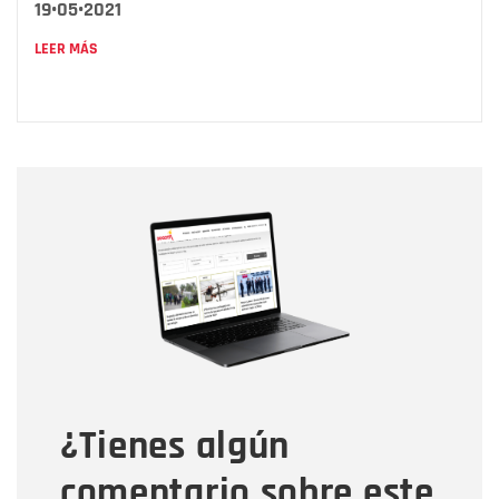
19•05•2021
LEER MÁS
Nombre
Nombre
Correo electrónico
Tipo de comentario
¿Tienes algún
Mensaje
comentario sobre este