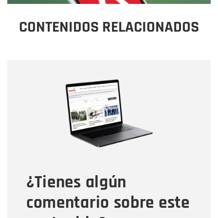
CONTENIDOS RELACIONADOS
Nombre
Nombre
Correo electrónico
Tipo de comentario
¿Tienes algún
Mensaje
comentario sobre este