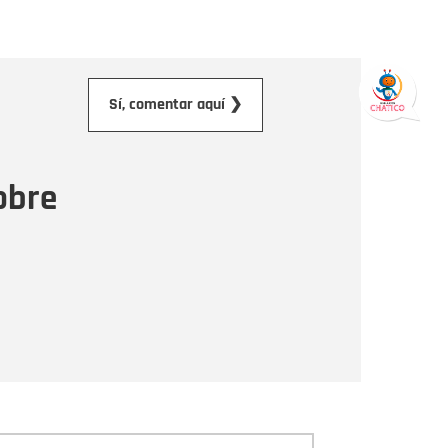
orreo electrónico
Sí, comentar aquí ❯
ensaje
obre
Enviar