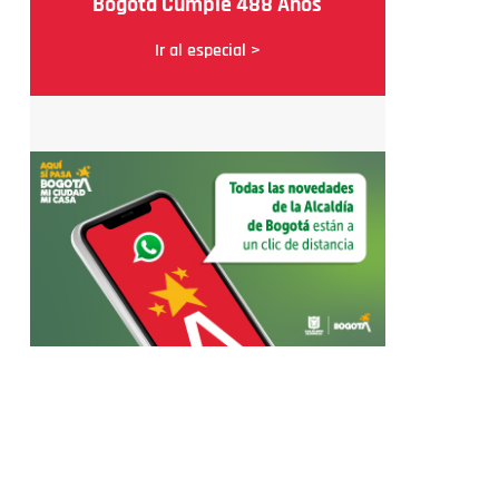
Bogotá Cumple 488 Años
Ir al especial >