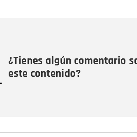
Nombre
C
Nombre
Tipo de comentario
M
¿Tienes algún comentario s
este contenido?