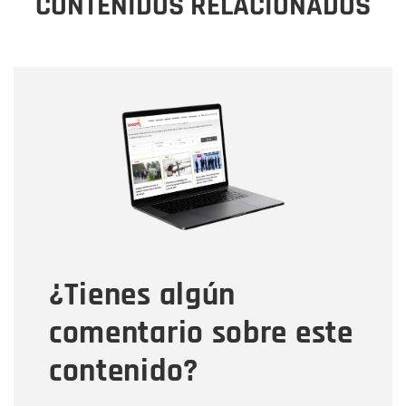
CONTENIDOS RELACIONADOS
Nombre
Nombre
Correo electrónico
Tipo de comentario
¿Tienes algún
Mensaje
comentario sobre este
contenido?