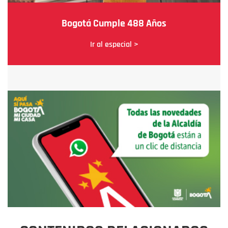
Bogotá Cumple 488 Años
Ir al especial >