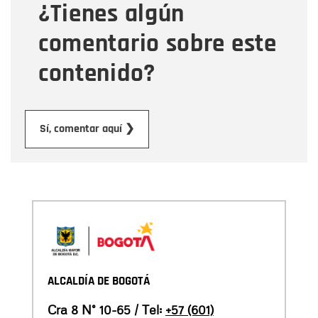
¿Tienes algún
Mensaje
comentario sobre este
contenido?
Enviar
Sí, comentar aquí ❯
ALCALDÍA DE BOGOTÁ
Cra 8 N° 10-65 / Tel:
+57 (601)