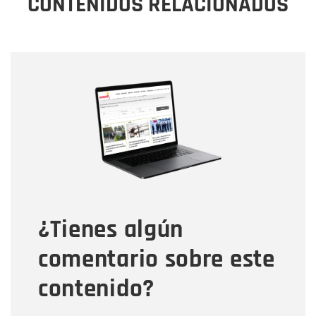
CONTENIDOS RELACIONADOS
Nombre
Nombre
Correo electrónico
Tipo de comentario
¿Tienes algún
Mensaje
comentario sobre este
contenido?