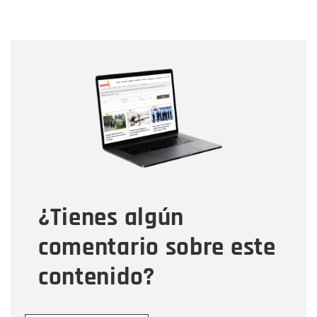
Nombre
Nombre
Correo electrónico
Tipo de comentario
¿Tienes algún
Mensaje
comentario sobre este
contenido?