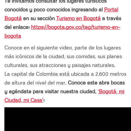
Te invitamos consultar los lugares turísticos
conocidos y poco conocidos ingresando al
Portal
Bogotá
en su sección
Turismo en Bogotá
a través
del enlace:
https://bogota.gov.co/tag/turismo-en-
bogota
Conoce en el siguiente video, parte de los lugares
más icónicos de la ciudad, sus comidas, sus planes
culturales, sus atracciones y paisajes naturales.
La capital de Colombia está ubicada a 2.600 metros
de altura del nivel del mar.
Conoce este abre bocas
y agéndate para visitar nuestra ciudad,
‘Bogotá, mi
Ciudad, mi Casa’
: