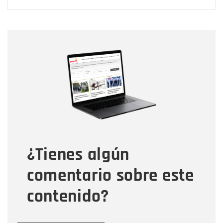
Nombre
Nombre
Correo electrónico
Tipo de comentario
¿Tienes algún
Mensaje
comentario sobre este
contenido?