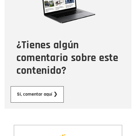
Tipo de comentario
¿Tienes algún
Mensaje
comentario sobre este
contenido?
Enviar
Sí, comentar aquí ❯