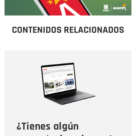
CONTENIDOS RELACIONADOS
Nombre
Nombre
Correo electrónico
Tipo de comentario
¿Tienes algún
Mensaje