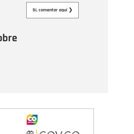
orreo electrónico
Sí, comentar aquí ❯
ensaje
obre
Enviar