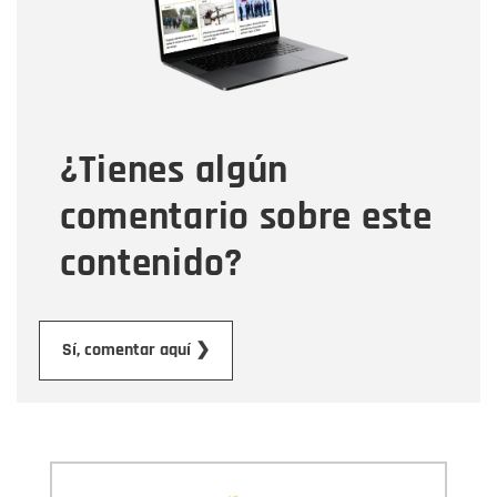
Tipo de comentario
¿Tienes algún
Mensaje
comentario sobre este
contenido?
Enviar
Sí, comentar aquí ❯