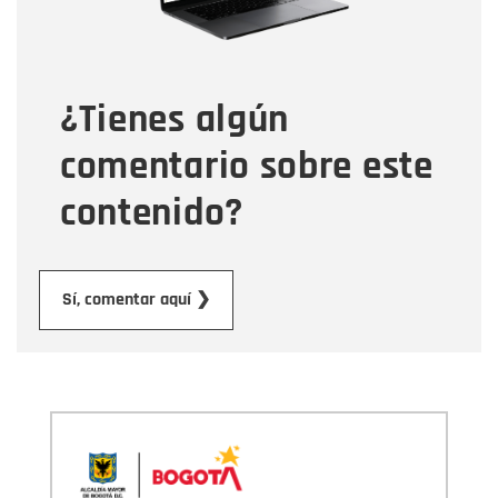
Tipo de comentario
¿Tienes algún
Mensaje
comentario sobre este
contenido?
Enviar
Sí, comentar aquí ❯