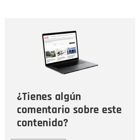
Nombre
Nombre
Correo electrónico
Tipo de comentario
¿Tienes algún
Mensaje
comentario sobre este
contenido?