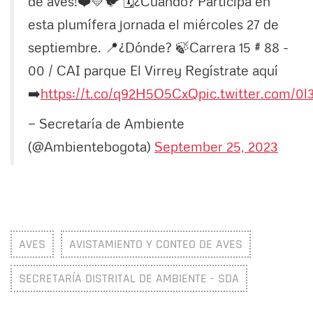
de aves!❤️💛🐦 🗓️¿Cuándo? Participa en
esta plumífera jornada el miércoles 27 de
septiembre. 📍¿Dónde? 🍃Carrera 15 # 88 -
00 / CAI parque El Virrey Regístrate aquí
➡️
https://t.co/q92H5O5CxQ
pic.twitter.com/0l
— Secretaría de Ambiente
(@Ambientebogota)
September 25, 2023
AVES
AVISTAMIENTO Y CONTEO DE AVES
SECRETARÍA DISTRITAL DE AMBIENTE - SDA