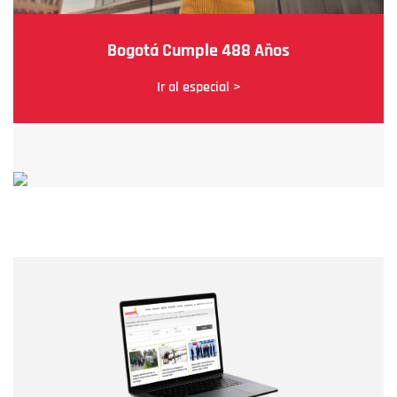
Bogotá Cumple 488 Años
Ir al especial >
Nombre
Nombre
Correo electrónico