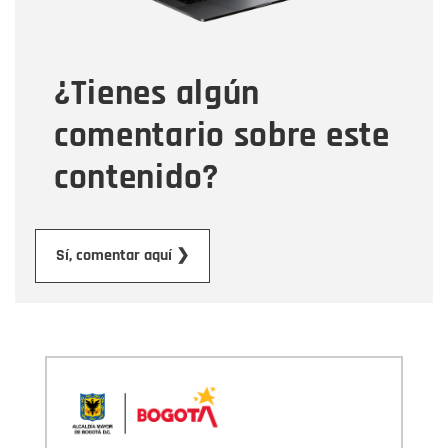
Tipo de comentario
¿Tienes algún
Mensaje
comentario sobre este
contenido?
Enviar
Sí, comentar aquí ❯