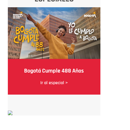
Bogotá Cumple 488 Años
Ir al especial >