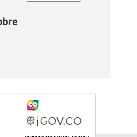
ensaje
obre
Enviar