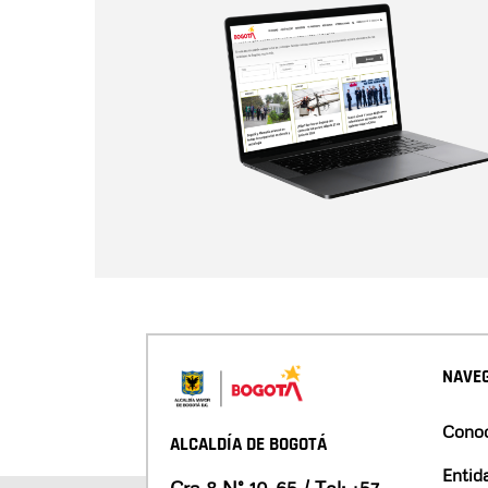
NAVEG
Conoc
ALCALDÍA DE BOGOTÁ
Entid
Cra 8 N° 10-65 / Tel:
+57