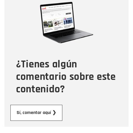
Nombre
Correo electrónico
Tipo de comentario
¿Tienes algún
Mensaje
comentario sobre este
contenido?
Enviar
Sí, comentar aquí ❯