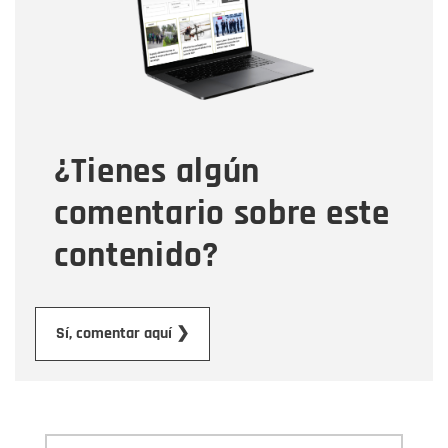
Correo electrónico
Tipo de comentario
¿Tienes algún
Mensaje
comentario sobre este
contenido?
Enviar
Sí, comentar aquí ❯