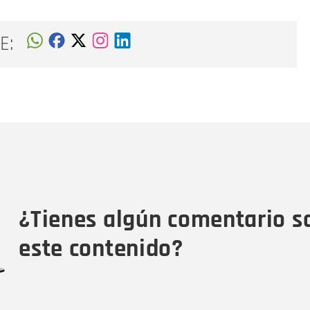
E:
Nombre
C
Nombre
Tipo de comentario
M
¿Tienes algún comentario s
este contenido?