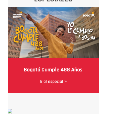
Bogotá Cumple 488 Años
Ir al especial >