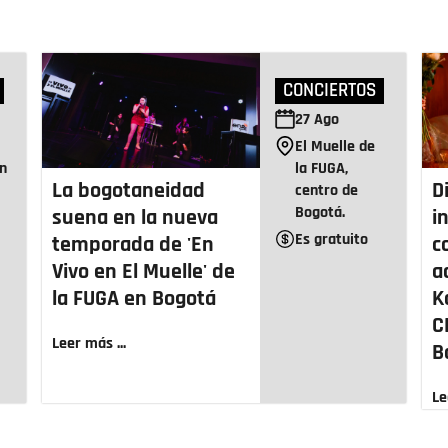
CONCIERTOS
27
Ago
e
El Muelle de
án
la FUGA,
La bogotaneidad
D
centro de
Bogotá.
suena en la nueva
i
Es gratuito
temporada de 'En
c
Vivo en El Muelle' de
a
la FUGA en Bogotá
K
C
Leer más ...
B
Le