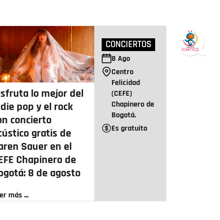
CONCIERTOS
8
Ago
Centro
Felicidad
isfruta lo mejor del
(CEFE)
Chapinero de
ndie pop y el rock
Bogotá.
on concierto
Es gratuito
cústico gratis de
aren Sauer en el
EFE Chapinero de
ogotá: 8 de agosto
er más ...