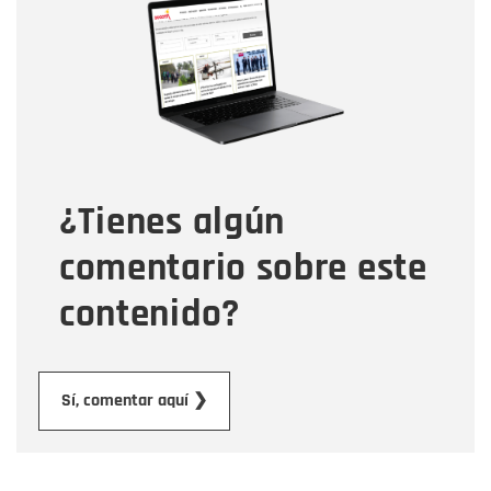
Nombre
Correo electrónico
Tipo de comentario
¿Tienes algún
Mensaje
comentario sobre este
contenido?
Enviar
Sí, comentar aquí ❯