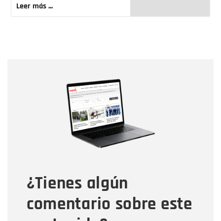
Leer más ...
Nombre
Nombre
Correo electrónico
Tipo de comentario
¿Tienes algún
Mensaje
comentario sobre este