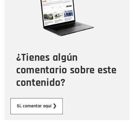
Correo electrónico
Tipo de comentario
¿Tienes algún
Mensaje
comentario sobre este
contenido?
Enviar
Sí, comentar aquí ❯