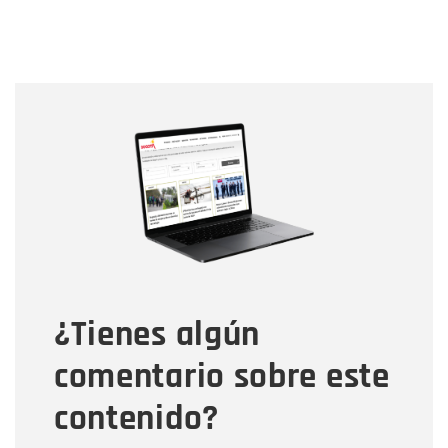
Nombre
Nombre
Correo electrónico
Tipo de comentario
¿Tienes algún
Mensaje
comentario sobre este
contenido?