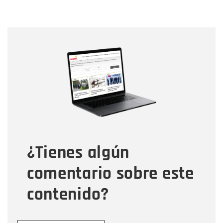
Nombre
Nombre
Correo electrónico
Tipo de comentario
¿Tienes algún
Mensaje
comentario sobre este
contenido?