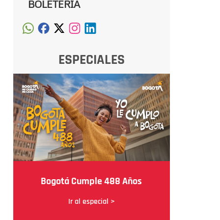
BOLETERÍA
ESPECIALES
Bogotá Cumple 488 Años
Ir al especial >