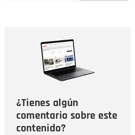
Nombre
Nombre
Correo electrónico
Tipo de comentario
¿Tienes algún
Mensaje
comentario sobre este
contenido?