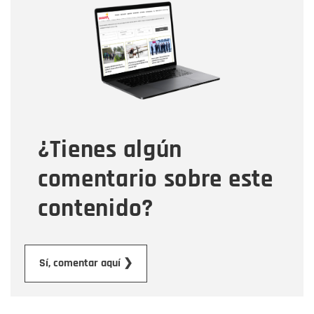
Nombre
Correo electrónico
Tipo de comentario
¿Tienes algún
Mensaje
comentario sobre este
contenido?
Enviar
Sí, comentar aquí ❯