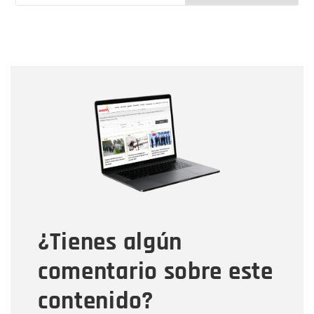
Nombre
Nombre
Correo electrónico
Tipo de comentario
¿Tienes algún
Mensaje
comentario sobre este
contenido?