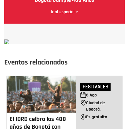
Bogotá Cumple 488 Años
Ir al especial >
Eventos relacionados
FESTIVALES
6
Ago
Ciudad de
Bogotá.
Es gratuito
El IDRD celbra los 488
años de Bogotá con