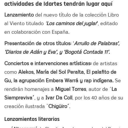
actividades de Idartes tendrán lugar aquí
Lanzamiento
del nuevo título de la colección Libro
al Viento titulado
'
Los caminos del juglar
'
, editado
en colaboración con España.
Presentación de otros títulos
: '
Arrullo de Palabras',
'Diarios de Adán y Eva', y 'Bogotá Contada 11'.
Conciertos e intervenciones artísticas:
de artistas
como
Alekos, María del Sol Peralta, El palafito de
Gu, la agrupación Embera Warrá y rap indígena.
Se
rendirán homenajes a
Miguel Torres
, autor de ´
La
Siempreviva´
, y a
Ivar Da Coll
, por los 40 años de su
creación ilustrada ´
Chigüiro´
.
Lanzamientos literarios