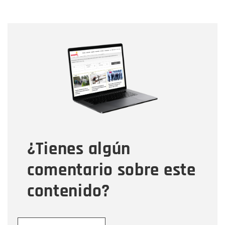
Nombre
Nombre
Correo electrónico
Tipo de comentario
¿Tienes algún
Mensaje
comentario sobre este
contenido?