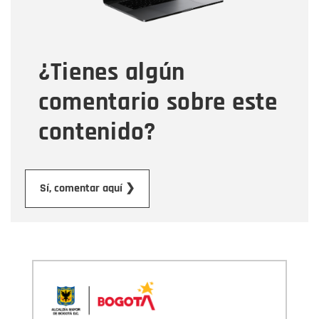
Tipo de comentario
¿Tienes algún
Mensaje
comentario sobre este
contenido?
Enviar
Sí, comentar aquí ❯