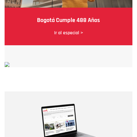
Bogotá Cumple 488 Años
Ir al especial >
Nombre
Nombre
Correo electrónico