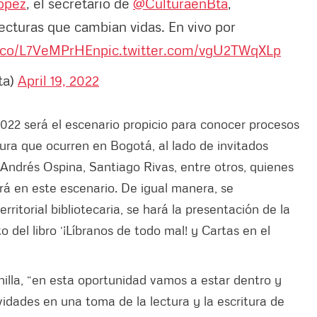
opez
, el secretario de
@CulturaenBta
,
ecturas que cambian vidas. En vivo por
t.co/L7VeMPrHEn
pic.twitter.com/vgU2TWqXLp
ta)
April 19, 2022
 2022 será el escenario propicio para conocer procesos
tura que ocurren en Bogotá, al lado de invitados
Andrés Ospina, Santiago Rivas, entre otros, quienes
rá en este escenario. De igual manera, se
rritorial bibliotecaria, se hará la presentación de la
o del libro ‘¡Líbranos de todo mal! y Cartas en el
illa, “en esta oportunidad vamos a estar dentro y
ividades en una toma de la lectura y la escritura de