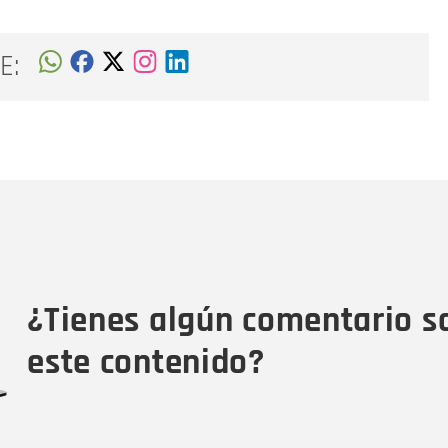
E:
Nombre
C
Nombre
Tipo de comentario
M
¿Tienes algún comentario s
este contenido?