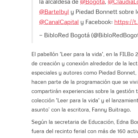
la alcaldesa de
@Bogota
,
@ClaudiaL
@Bartelbyl
y Piedad Bonnett sobre l
@CanalCapital
y Facebook:
https://
— BibloRed Bogotá (@BibloRedBogo
El pabellón 'Leer para la vida', en la FILBo
de creación y conexión alrededor de la lec
especiales y autores como Piedad Bonnet, 
hacen parte de la programación que se vivi
compartirán experiencias sobre la gestión te
colección 'Leer para la vida' y el lanzamient
asunto’ con la escritora, Fanny Buitrago.
Según la secretaria de Educación, Edna Bon
fuera del recinto ferial con más de 160 act