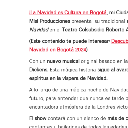
¡La Navidad es Cultura en Bogotá
, mi Ciud
Misi Producciones
presenta su tradicional
e
Navidad
en el
Teatro Colsubsidio Roberto A
(Este contenido te puede interesar:
Descubr
Navidad en Bogotá 2024
)
Con un
nuevo musical
original basado en la
Dickens
. Esta mágica historia
sigue al ava
espíritus en la víspera de Navidad.
A lo largo de una mágica noche de Navida
futuro, para entender que nunca es tarde 
encantadora atmósfera de la Londres victo
El
show
contará con un elenco de
más de c
cantantes y bailarines de todas las edades,