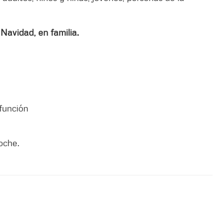
a
Navidad, en familia.
función
noche.