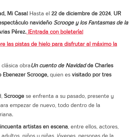
ad, Mi Casa!
Hasta el
22 de diciembre de 2024
,
UR
spectáculo navideño
Scrooge y los Fantasmas de la
rias Pérez.
¡Entrada con boletería!
e las pistas de hielo para disfrutar al máximo la
 clásica obra
Un cuento de Navidad
de Charles
ro Ebenezer Scrooge,
quien es
visitado por tres
d,
Scrooge
se enfrenta a su pasado, presente y
para empezar de nuevo, todo dentro de la
riana.
incuenta artistas en escena
, entre ellos, actores,
 adultos, niños y niñas, jóvenes, personas de la