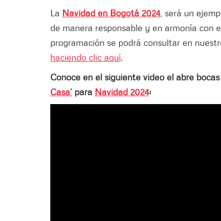
La
Navidad en Bogotá 2024
, será un ejem
de manera responsable y en armonía con el
programación se podrá consultar en nuest
haciendo clic aquí
.
Conoce en el siguiente video el abre bocas
Casa’
para
Navidad 2024
: