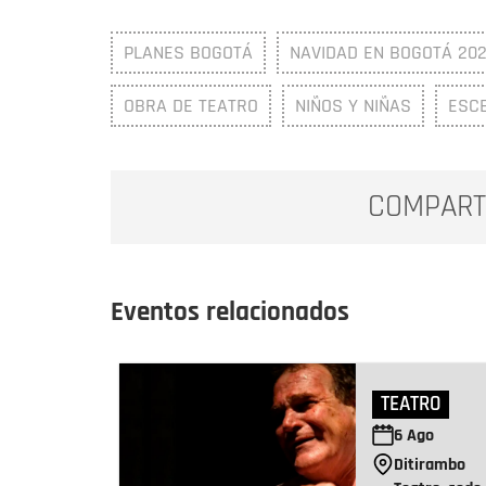
PLANES BOGOTÁ
NAVIDAD EN BOGOTÁ 20
OBRA DE TEATRO
NIÑOS Y NIÑAS
ESC
COMPART
Eventos relacionados
TEATRO
6
Ago
Ditirambo