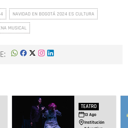
24
NAVIDAD EN BOGOTÁ 2024 ES CULTURA
ENA MUSICAL
E:
TEATRO
13
Ago
Institución