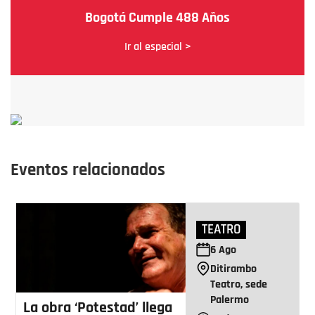
Bogotá Cumple 488 Años
Ir al especial >
Eventos relacionados
TEATRO
6
Ago
Ditirambo
Teatro, sede
Palermo
La obra ‘Potestad’ llega