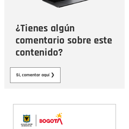
Tipo de comentario
¿Tienes algún
Mensaje
comentario sobre este
contenido?
Enviar
Sí, comentar aquí ❯