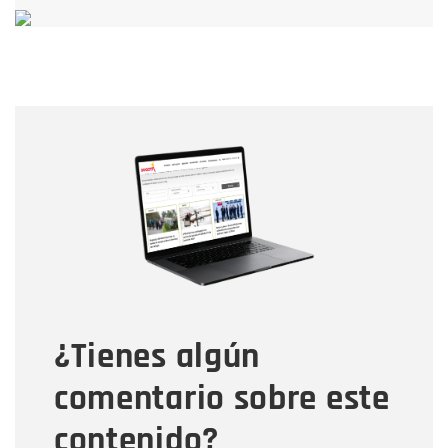
Nombre
Nombre
Correo electrónico
Tipo de comentario
¿Tienes algún
Mensaje
comentario sobre este
contenido?