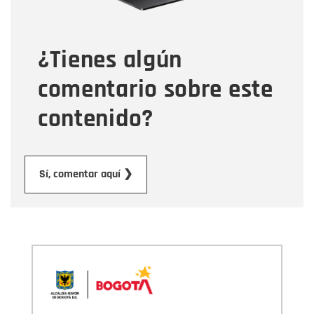
Tipo de comentario
¿Tienes algún
Mensaje
comentario sobre este
contenido?
Enviar
Sí, comentar aquí ❯