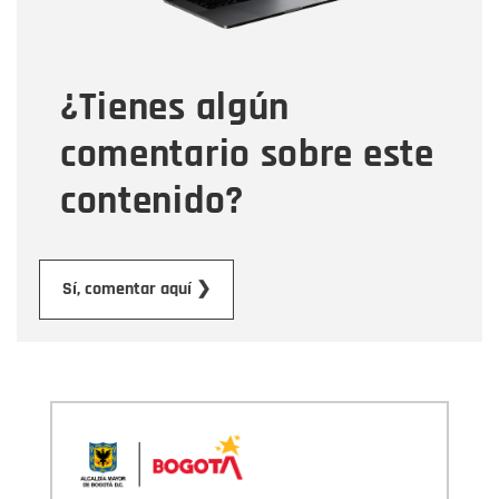
Tipo de comentario
¿Tienes algún
Mensaje
comentario sobre este
contenido?
Enviar
Sí, comentar aquí ❯