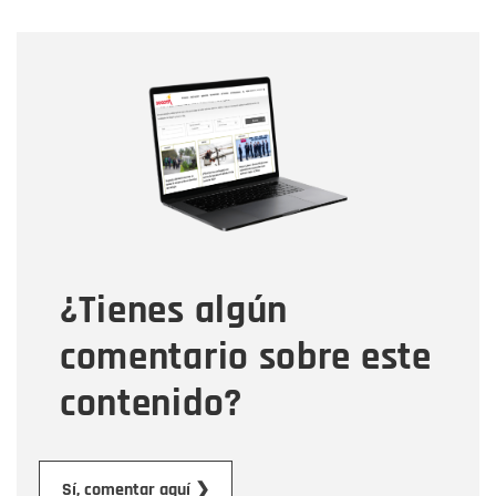
Nombre
Nombre
Correo electrónico
Tipo de comentario
¿Tienes algún
Mensaje
comentario sobre este
contenido?
Enviar
Sí, comentar aquí ❯