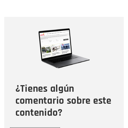
Nombre
Nombre
Correo electrónico
Tipo de comentario
¿Tienes algún
Mensaje
comentario sobre este
contenido?