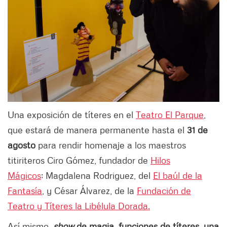
Una exposición de títeres en el
Teatro El Parque
,
que estará de manera permanente hasta el
31 de
agosto
para rendir homenaje a los maestros
titiriteros Ciro Gómez, fundador de
Hilos
Mágicos
; Magdalena Rodriguez, del
El baúl de la
Fantasía
, y César Álvarez, de la
Fundación de
Teatro y Títeres la Libélula Dorada.
Así mismo
,
show
de magia, funciones de títeres, una