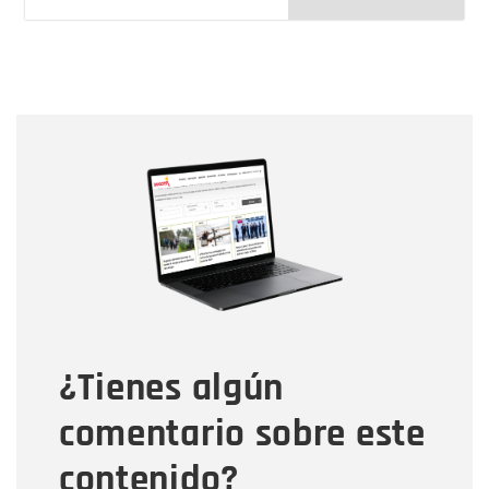
Nombre
Nombre
Correo electrónico
Tipo de comentario
¿Tienes algún
Mensaje
comentario sobre este
contenido?