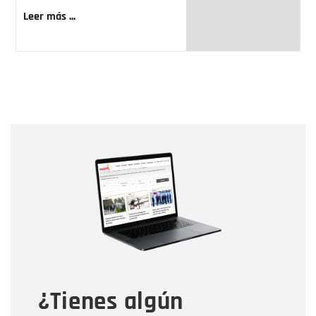
Leer más ...
Nombre
Nombre
Correo electrónico
Tipo de comentario
¿Tienes algún
Mensaje